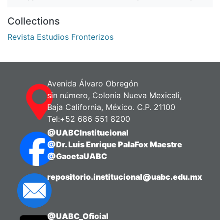
Collections
Revista Estudios Fronterizos
Avenida Álvaro Obregón
sin número, Colonia Nueva Mexicali,
Baja California, México. C.P. 21100
Tel:+52 686 551 8200
@UABCInstitucional
@Dr. Luis Enrique PalaFox Maestre
@GacetaUABC
repositorio.institucional@uabc.edu.mx
@UABC_Oficial