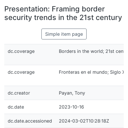
All of DSpace
Presentation: Framing border
Statistics
security trends in the 21st century
Bibliotecas
Simple item page
dc.coverage
Borders in the world; 21st centu
dc.coverage
Fronteras en el mundo; Siglo XX
dc.creator
Payan, Tony
dc.date
2023-10-16
dc.date.accessioned
2024-03-02T10:28:18Z