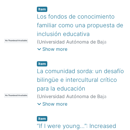
Desarrollo Educativo,
)
Cordero Arroyo,
Graciela
Item
Los fondos de conocimiento
familiar como una propuesta de
inclusión educativa
(
Universidad Autónoma de Baja
No Thumbnail Available
California. Instituto de Investigación y
Show more
Desarrollo Educativo,
)
García
Docampo, Laura
Item
La comunidad sorda: un desafío
bilingüe e intercultural crítico
para la educación
(
Universidad Autónoma de Baja
No Thumbnail Available
California. Instituto de Investigación y
Show more
Desarrollo Educativo,
)
Mora-Olate,
María Loreto
Item
“If I were young…”: Increased