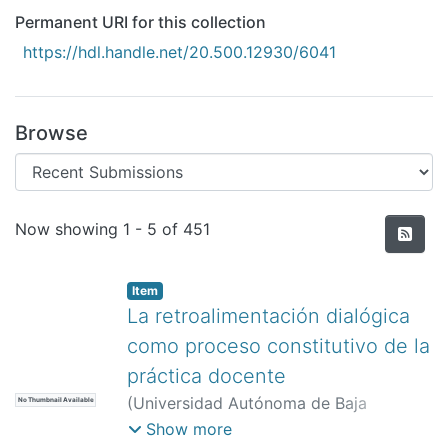
All of DSpace
Permanent URI for this collection
Statistics
https://hdl.handle.net/20.500.12930/6041
Bibliotecas
Browse
Recent Submissions
Now showing
1 - 5 of 451
Item
La retroalimentación dialógica
como proceso constitutivo de la
práctica docente
(
Universidad Autónoma de Baja
No Thumbnail Available
California. Instituto de Investigación y
Show more