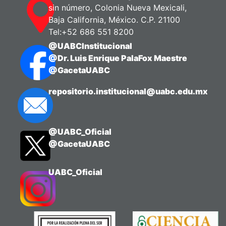
sin número, Colonia Nueva Mexicali,
Baja California, México. C.P. 21100
Tel:+52 686 551 8200
@UABCInstitucional
@Dr. Luis Enrique PalaFox Maestre
@GacetaUABC
repositorio.institucional@uabc.edu.mx
@UABC_Oficial
@GacetaUABC
UABC_Oficial