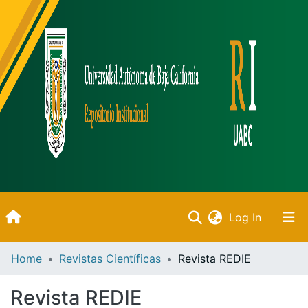
(current)
Log In
Inicio
Home
Revistas Científicas
Revista REDIE
Communities & Collections
Revista REDIE