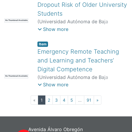
Dropout Risk of Older University
Students
(
Universidad Autónoma de Baja
No Thumbnail Available
California. Instituto de Investigación y
Show more
Desarrollo Educativo,
)
Casanova,
Joana R.
;
Assis Gomes, Cristiano
;
S.
Item
Almeida, Leandro
;
Tuero, Ellián
;
Emergency Remote Teaching
Bernardo, Ana B.
and Learning and Teachers’
Digital Competence
(
Universidad Autónoma de Baja
No Thumbnail Available
California. Instituto de Investigación y
Show more
Desarrollo Educativo,
)
Seabra, Filipa
;
Aires, Luísa
;
Abelha, Marta
;
Teixeira,
(current)
«
1
2
3
4
5
...
91
»
António
Avenida Álvaro Obregón