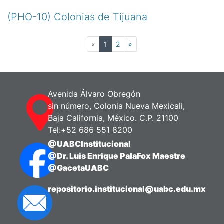
(PHO-10) Colonias de Tijuana
(current)
«
1
2
»
Avenida Álvaro Obregón
sin número, Colonia Nueva Mexicali,
Baja California, México. C.P. 21100
Tel:+52 686 551 8200
@UABCInstitucional
@Dr. Luis Enrique PalaFox Maestre
@GacetaUABC
repositorio.institucional@uabc.edu.mx