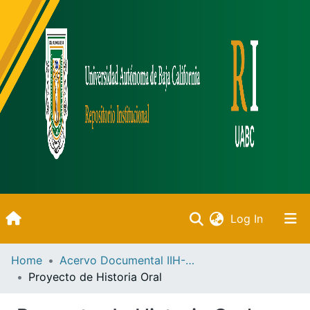
(current)
Log In
Inicio
Home
Acervo Documental IIH-UABC
Proyecto de Historia Oral
Communities & Collections