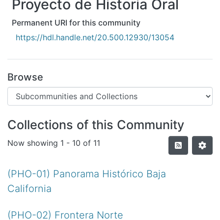
Proyecto de Historia Oral
All of DSpace
Statistics
Permanent URI for this community
https://hdl.handle.net/20.500.12930/13054
Bibliotecas
Browse
Collections of this Community
Now showing
1 - 10 of 11
(PHO-01) Panorama Histórico Baja
California
(PHO-02) Frontera Norte