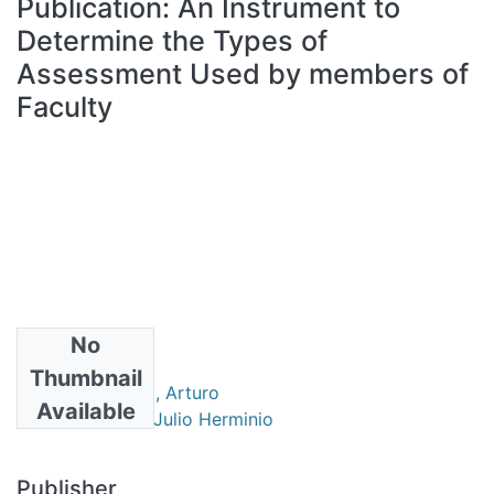
Publication:
An Instrument to
All of DSpace
Determine the Types of
Statistics
Assessment Used by members of
Bibliotecas
Faculty
No
Authors
Thumbnail
De la Orden Hoz, Arturo
Available
Pimienta Prieto, Julio Herminio
Publisher