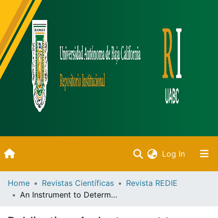
(current)
Log In
Inicio
Home
Revistas Científicas
Revista REDIE
An Instrument to Determine the Types of Assessment Used by members of Faculty
Communities & Collections