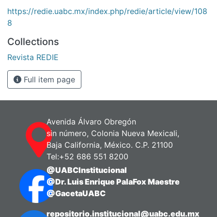
https://redie.uabc.mx/index.php/redie/article/view/108
8
Collections
Revista REDIE
Full item page
Avenida Álvaro Obregón
sin número, Colonia Nueva Mexicali,
Baja California, México. C.P. 21100
Tel:+52 686 551 8200
@UABCInstitucional
@Dr. Luis Enrique PalaFox Maestre
@GacetaUABC
repositorio.institucional@uabc.edu.mx