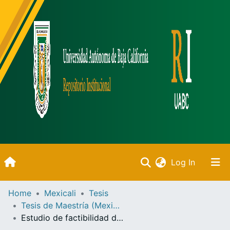
(current)
Log In
Inicio
Home
Mexicali
Tesis
Tesis de Maestría (Mexicali)
Communities & Collections
Estudio de factibilidad de producción de energía a partir del aceite vegetal residual