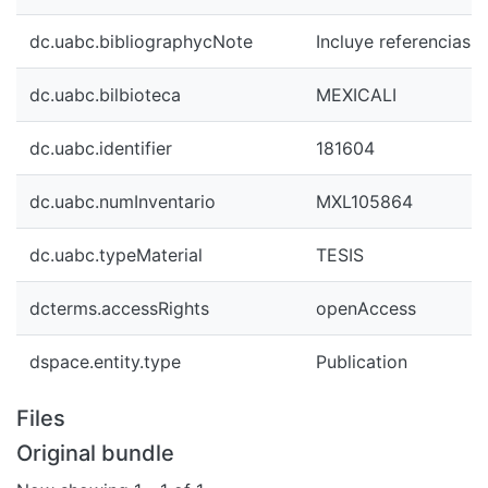
dc.uabc.bibliographycNote
Incluye referencias b
dc.uabc.bilbioteca
MEXICALI
dc.uabc.identifier
181604
dc.uabc.numInventario
MXL105864
dc.uabc.typeMaterial
TESIS
dcterms.accessRights
openAccess
dspace.entity.type
Publication
Files
Original bundle