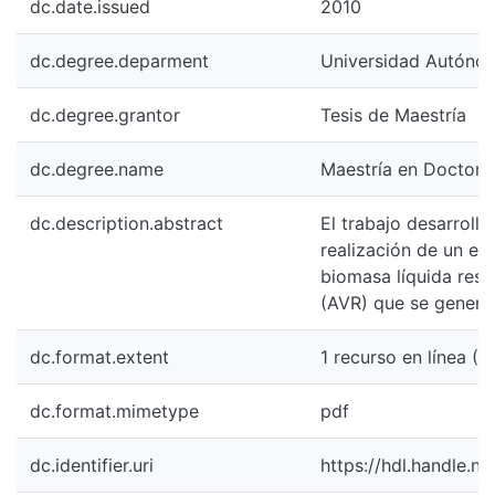
dc.date.issued
2010
dc.degree.deparment
Universidad Autónoma 
dc.degree.grantor
Tesis de Maestría
dc.degree.name
Maestría en Doctorad
dc.description.abstract
El trabajo desarrolla
realización de un est
biomasa líquida resi
(AVR) que se generan
dc.format.extent
1 recurso en línea (11
dc.format.mimetype
pdf
dc.identifier.uri
https://hdl.handle.n