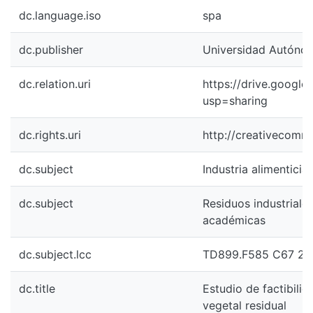
dc.language.iso
spa
dc.publisher
Universidad Autónoma
dc.relation.uri
https://drive.goog
usp=sharing
dc.rights.uri
http://creativecomm
dc.subject
Industria alimentici
dc.subject
Residuos industriale
académicas
dc.subject.lcc
TD899.F585 C67 20
dc.title
Estudio de factibilid
vegetal residual