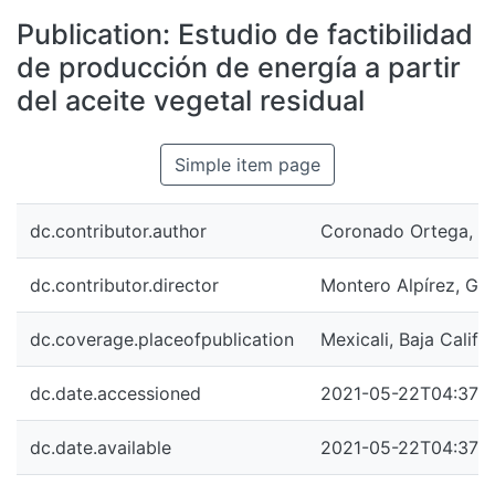
All of DSpace
Publication:
Estudio de factibilidad
Statistics
de producción de energía a partir
Bibliotecas
del aceite vegetal residual
Simple item page
dc.contributor.author
Coronado Ortega, M
dc.contributor.director
Montero Alpírez, Gis
dc.coverage.placeofpublication
Mexicali, Baja Califo
dc.date.accessioned
2021-05-22T04:37:1
dc.date.available
2021-05-22T04:37:1