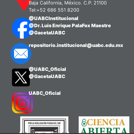
Baja California, México. C.P. 21100
Tel:+52 686 551 8200
@UABCInstitucional
@Dr. Luis Enrique PalaFox Maestre
@GacetaUABC
repositorio.institucional@uabc.edu.mx
@UABC_Oficial
@GacetaUABC
UABC_Oficial