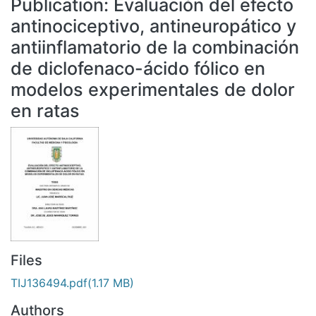
Publication:
Evaluación del efecto
All of DSpace
antinociceptivo, antineuropático y
Statistics
antiinflamatorio de la combinación
Bibliotecas
de diclofenaco-ácido fólico en
modelos experimentales de dolor
en ratas
Files
TIJ136494.pdf
(1.17 MB)
Authors