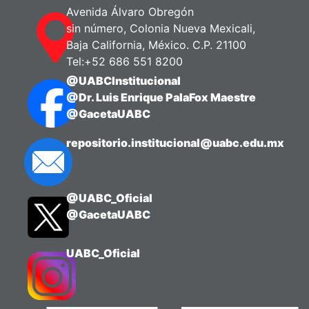
Avenida Álvaro Obregón
sin número, Colonia Nueva Mexicali,
Baja California, México. C.P. 21100
Tel:+52 686 551 8200
@UABCInstitucional
@Dr. Luis Enrique PalaFox Maestre
@GacetaUABC
repositorio.institucional@uabc.edu.mx
@UABC_Oficial
@GacetaUABC
UABC_Oficial