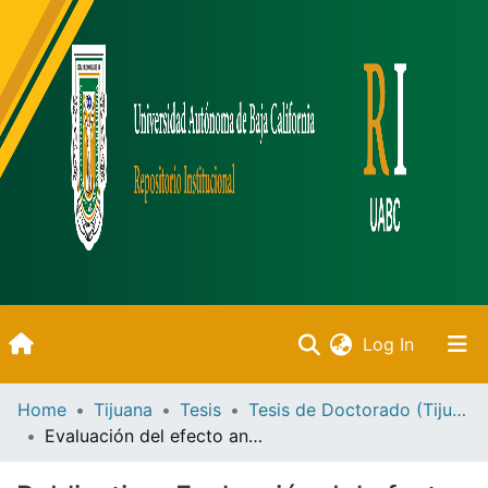
(current)
Log In
Inicio
Home
Tijuana
Tesis
Tesis de Doctorado (Tijuana)
Evaluación del efecto antinociceptivo, antineuropático y antiinflamatorio de la combinación de diclofenaco-ácido fólico en modelos experimentales de dolor en ratas
Communities & Collections