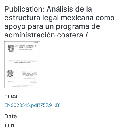
All of DSpace
Publication:
Análisis de la
Statistics
estructura legal mexicana como
Bibliotecas
apoyo para un programa de
administración costera /
Files
ENS020515.pdf
(757.9 KB)
Date
1991