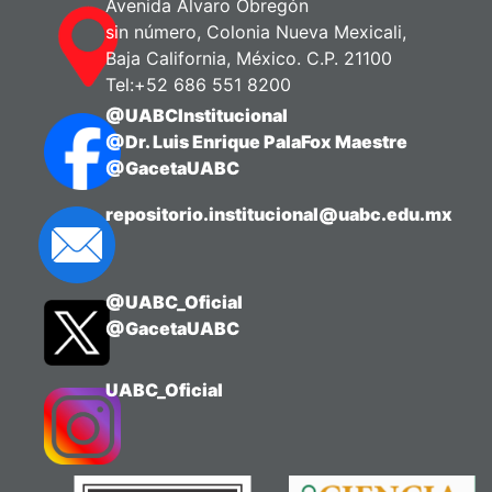
Avenida Álvaro Obregón
sin número, Colonia Nueva Mexicali,
Baja California, México. C.P. 21100
Tel:+52 686 551 8200
@UABCInstitucional
@Dr. Luis Enrique PalaFox Maestre
@GacetaUABC
repositorio.institucional@uabc.edu.mx
@UABC_Oficial
@GacetaUABC
UABC_Oficial