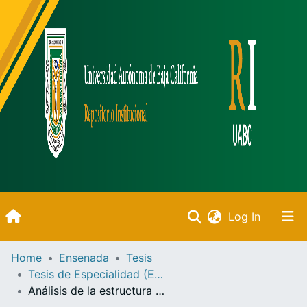
(current)
Log In
Inicio
Home
Ensenada
Tesis
Tesis de Especialidad (Ensenada)
Communities & Collections
Análisis de la estructura legal mexicana como apoyo para un programa de administración costera /