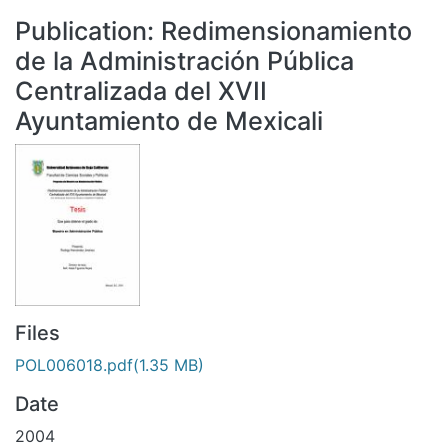
All of DSpace
Publication:
Redimensionamiento
Statistics
de la Administración Pública
Bibliotecas
Centralizada del XVII
Ayuntamiento de Mexicali
Files
POL006018.pdf
(1.35 MB)
Date
2004