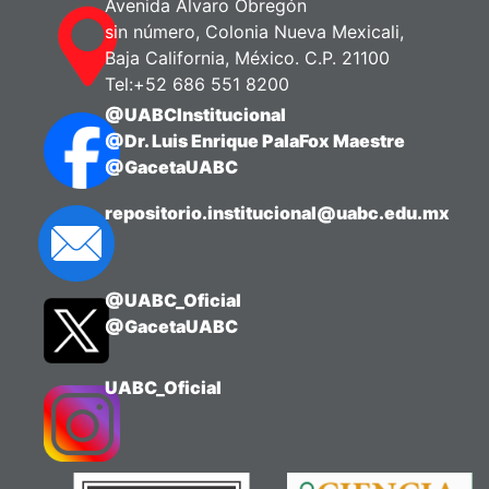
Avenida Álvaro Obregón
sin número, Colonia Nueva Mexicali,
Baja California, México. C.P. 21100
Tel:+52 686 551 8200
@UABCInstitucional
@Dr. Luis Enrique PalaFox Maestre
@GacetaUABC
repositorio.institucional@uabc.edu.mx
@UABC_Oficial
@GacetaUABC
UABC_Oficial