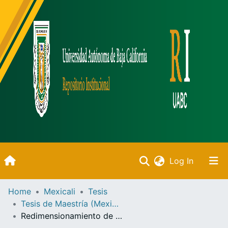
(current)
Log In
Inicio
Home
Mexicali
Tesis
Tesis de Maestría (Mexicali)
Communities & Collections
Redimensionamiento de la Administración Pública Centralizada del XVII Ayuntamiento de Mexicali