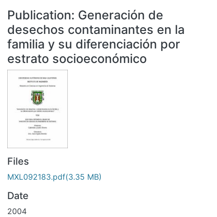
All of DSpace
Publication:
Generación de
Statistics
desechos contaminantes en la
Bibliotecas
familia y su diferenciación por
estrato socioeconómico
Files
MXL092183.pdf
(3.35 MB)
Date
2004