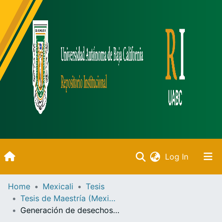
(current)
Log In
Inicio
Home
Mexicali
Tesis
Tesis de Maestría (Mexicali)
Communities & Collections
Generación de desechos contaminantes en la familia y su diferenciación por estrato socioeconómico