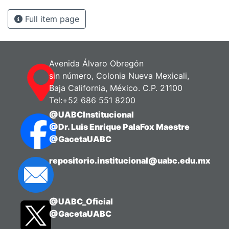
Full item page
Avenida Álvaro Obregón
sin número, Colonia Nueva Mexicali,
Baja California, México. C.P. 21100
Tel:+52 686 551 8200
@UABCInstitucional
@Dr. Luis Enrique PalaFox Maestre
@GacetaUABC
repositorio.institucional@uabc.edu.mx
@UABC_Oficial
@GacetaUABC