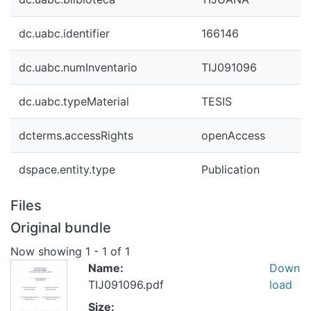
dc.uabc.identifier
166146
dc.uabc.numInventario
TIJ091096
dc.uabc.typeMaterial
TESIS
dcterms.accessRights
openAccess
dspace.entity.type
Publication
Files
Original bundle
Now showing
1 - 1 of 1
Name:
Down
TIJ091096.pdf
load
Size: