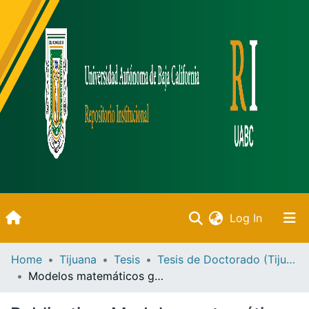
(current)
Log In
Inicio
Home
Tijuana
Tesis
Tesis de Doctorado (Tijuana)
Modelos matemáticos generalizados basados en autómatas celulares y lógica difusa tipo-2 y tipo-2 para simular dinámica de poblaciones
Communities & Collections