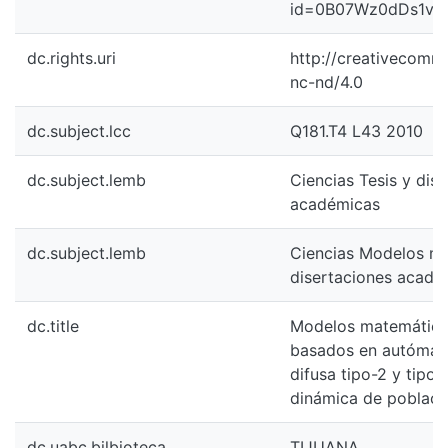
id=0B07Wz0dDs1vF
dc.rights.uri
http://creativecomm
nc-nd/4.0
dc.subject.lcc
Q181.T4 L43 2010
dc.subject.lemb
Ciencias Tesis y dis
académicas
dc.subject.lemb
Ciencias Modelos ma
disertaciones acadé
dc.title
Modelos matemático
basados en autómata
difusa tipo-2 y tipo-
dinámica de poblaci
dc.uabc.bilbioteca
TIJUANA