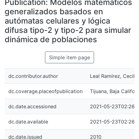
Publication:
Modelos matemáticos
All of DSpace
generalizados basados en
Statistics
autómatas celulares y lógica
Bibliotecas
difusa tipo-2 y tipo-2 para simular
dinámica de poblaciones
Simple item page
dc.contributor.author
Leal Ramírez, Cecilia
dc.coverage.placeofpublication
Tijuana, Baja Califor
dc.date.accessioned
2021-05-23T02:26:
dc.date.available
2021-05-23T02:26:
dc.date.issued
2010