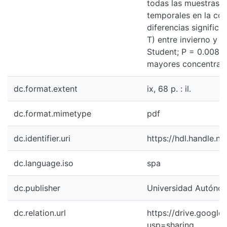
todas las muestras d
temporales en la con
diferencias signific
T) entre invierno y 
Student; P = 0.008) 
mayores concentraci
dc.format.extent
ix, 68 p. : il.
dc.format.mimetype
pdf
dc.identifier.uri
https://hdl.handle.n
dc.language.iso
spa
dc.publisher
Universidad Autónom
dc.relation.url
https://drive.goog
usp=sharing