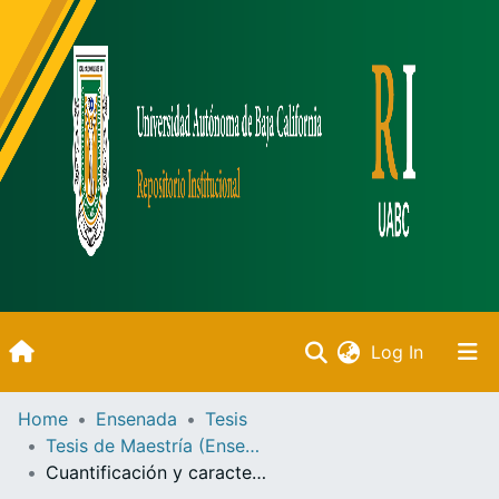
(current)
Log In
Inicio
Home
Ensenada
Tesis
Tesis de Maestría (Ensenada)
Communities & Collections
Cuantificación y caracterización de microplásticos presentes en el ostión de cultivo Crassostrea Gigas en Bahía de Todos Santos y Bahía San Quintín