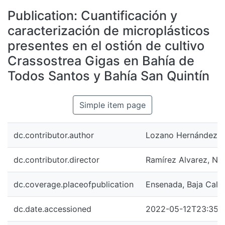
All of DSpace
Publication:
Cuantificación y
Statistics
caracterización de microplásticos
Bibliotecas
presentes en el ostión de cultivo
Crassostrea Gigas en Bahía de
Todos Santos y Bahía San Quintín
Simple item page
dc.contributor.author
Lozano Hernández, 
dc.contributor.director
Ramírez Alvarez, Na
dc.coverage.placeofpublication
Ensenada, Baja Calif
dc.date.accessioned
2022-05-12T23:35: