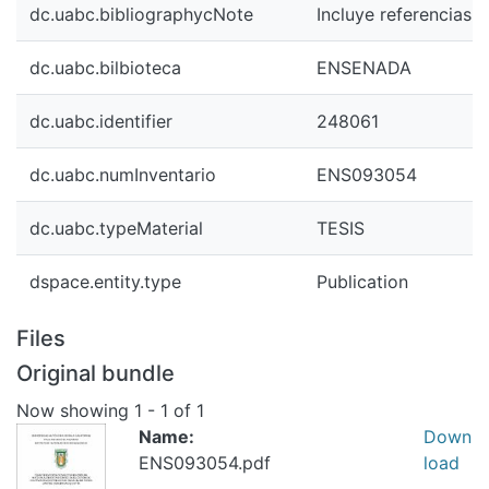
dc.uabc.bibliographycNote
Incluye referencias b
dc.uabc.bilbioteca
ENSENADA
dc.uabc.identifier
248061
dc.uabc.numInventario
ENS093054
dc.uabc.typeMaterial
TESIS
dspace.entity.type
Publication
Files
Original bundle
Now showing
1 - 1 of 1
Name:
Down
ENS093054.pdf
load