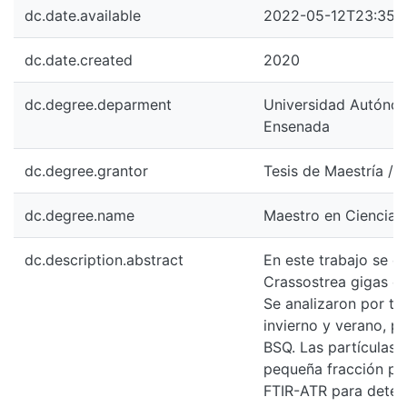
dc.date.available
2022-05-12T23:35:
dc.date.created
2020
dc.degree.deparment
Universidad Autónoma
Ensenada
dc.degree.grantor
Tesis de Maestría / 
dc.degree.name
Maestro en Ciencias
dc.description.abstract
En este trabajo se d
Crassostrea gigas en
Se analizaron por tri
invierno y verano, p
BSQ. Las partículas 
pequeña fracción po
FTIR-ATR para deter