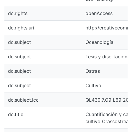
dc.rights
openAccess
dc.rights.uri
http://creativecomm
dc.subject
Oceanología
dc.subject
Tesis y disertacion
dc.subject
Ostras
dc.subject
Cultivo
dc.subject.lcc
QL430.7.O9 L69 20
dc.title
Cuantificación y car
cultivo Crassostrea 