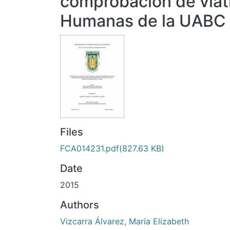
comprobación de viát
Humanas de la UABC
Files
FCA014231.pdf
(827.63 KB)
Date
2015
Authors
Vizcarra Álvarez, María Elizabeth