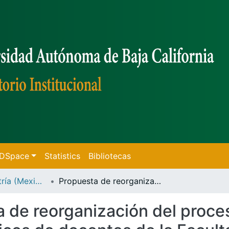
f DSpace
Statistics
Bibliotecas
Tesis de Maestría (Mexicali)
Propuesta de reorganización del proceso administrativo de comprobación de viáticos de docentes de la Facultad de Ciencias Humanas de la UABC
 de reorganización del proce