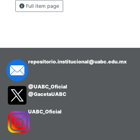
Full item page
repositorio.institucional@uabc.edu.mx
@UABC_Oficial
@GacetaUABC
UABC_Oficial