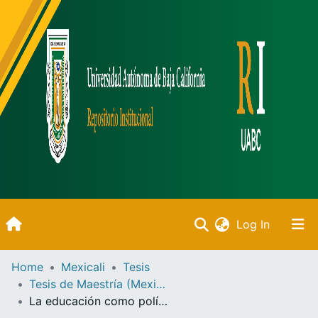
(current)
Log In
Inicio
Home
Mexicali
Tesis
Tesis de Maestría (Mexicali)
Communities & Collections
La educación como política pública