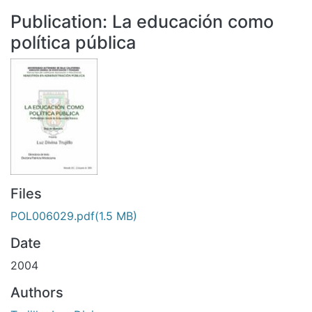
All of DSpace
Publication:
La educación como
Statistics
política pública
Bibliotecas
Files
POL006029.pdf
(1.5 MB)
Date
2004
Authors