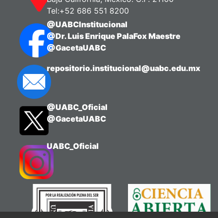
Tel:+52 686 551 8200
@UABCInstitucional
@Dr. Luis Enrique PalaFox Maestre
@GacetaUABC
repositorio.institucional@uabc.edu.mx
@UABC_Oficial
@GacetaUABC
UABC_Oficial