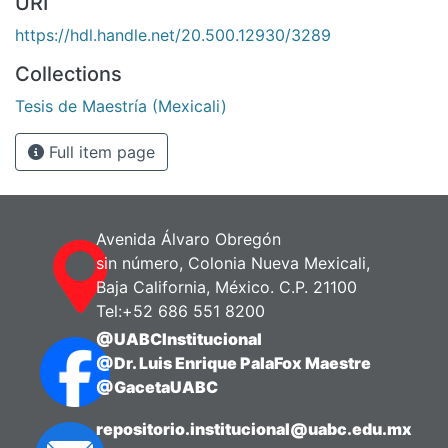
URI
https://hdl.handle.net/20.500.12930/3289
Collections
Tesis de Maestría (Mexicali)
Full item page
Avenida Álvaro Obregón
sin número, Colonia Nueva Mexicali,
Baja California, México. C.P. 21100
Tel:+52 686 551 8200
@UABCInstitucional
@Dr. Luis Enrique PalaFox Maestre
@GacetaUABC
repositorio.institucional@uabc.edu.mx