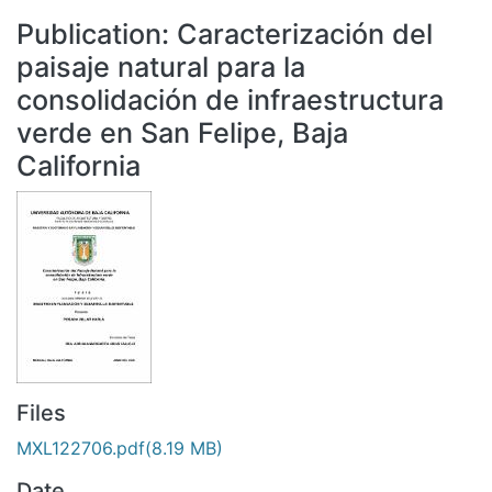
All of DSpace
Publication:
Caracterización del
Statistics
paisaje natural para la
Bibliotecas
consolidación de infraestructura
verde en San Felipe, Baja
California
Files
MXL122706.pdf
(8.19 MB)
Date