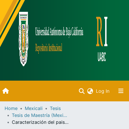
(current)
Log In
Inicio
Home
Mexicali
Tesis
Tesis de Maestría (Mexicali)
Communities & Collections
Caracterización del paisaje natural para la consolidación de infraestructura verde en San Felipe, Baja California