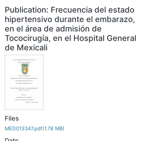
All of DSpace
Publication:
Frecuencia del estado
Statistics
hipertensivo durante el embarazo,
Bibliotecas
en el área de admisión de
Tococirugía, en el Hospital General
de Mexicali
Files
MED013347.pdf
(1.78 MB)
Date