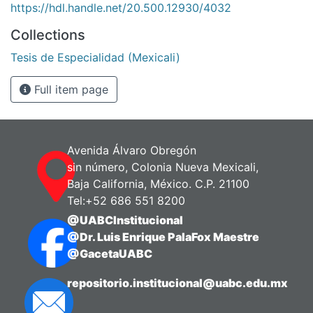
https://hdl.handle.net/20.500.12930/4032
Collections
Tesis de Especialidad (Mexicali)
Full item page
Avenida Álvaro Obregón
sin número, Colonia Nueva Mexicali,
Baja California, México. C.P. 21100
Tel:+52 686 551 8200
@UABCInstitucional
@Dr. Luis Enrique PalaFox Maestre
@GacetaUABC
repositorio.institucional@uabc.edu.mx