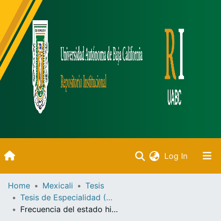
(current)
Log In
Inicio
Home
Mexicali
Tesis
Tesis de Especialidad (Mexicali)
Communities & Collections
Frecuencia del estado hipertensivo durante el embarazo, en el área de admisión de Tococirugía, en el Hospital General de Mexicali