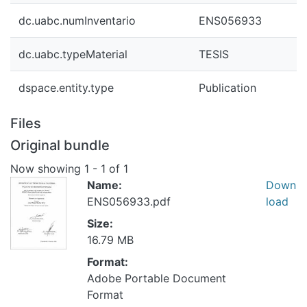
dc.uabc.numInventario
ENS056933
dc.uabc.typeMaterial
TESIS
dspace.entity.type
Publication
Files
Original bundle
Now showing
1 - 1 of 1
Name:
Down
ENS056933.pdf
load
Size:
16.79 MB
Format:
Adobe Portable Document
Format