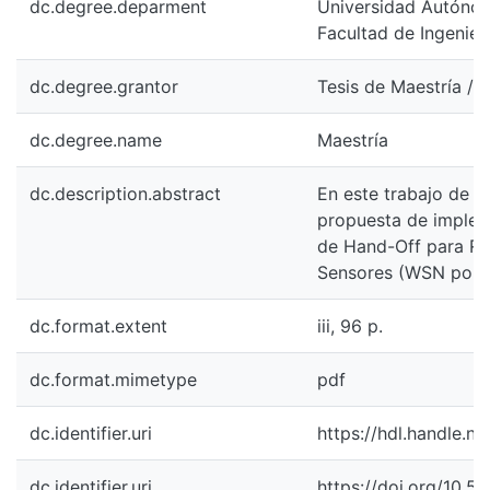
dc.degree.deparment
Universidad Autónoma
Facultad de Ingenier
dc.degree.grantor
Tesis de Maestría / 
dc.degree.name
Maestría
dc.description.abstract
En este trabajo de te
propuesta de imple
de Hand-Off para Re
Sensores (WSN por su
dc.format.extent
iii, 96 p.
dc.format.mimetype
pdf
dc.identifier.uri
https://hdl.handle.n
dc.identifier.uri
https://doi.org/10.