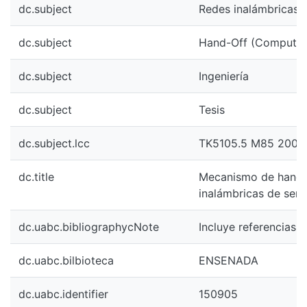
dc.subject
Redes inalámbricas 
dc.subject
Hand-Off (Computac
dc.subject
Ingeniería
dc.subject
Tesis
dc.subject.lcc
TK5105.5 M85 2008
dc.title
Mecanismo de hand-
inalámbricas de sens
dc.uabc.bibliographycNote
Incluye referencias b
dc.uabc.bilbioteca
ENSENADA
dc.uabc.identifier
150905