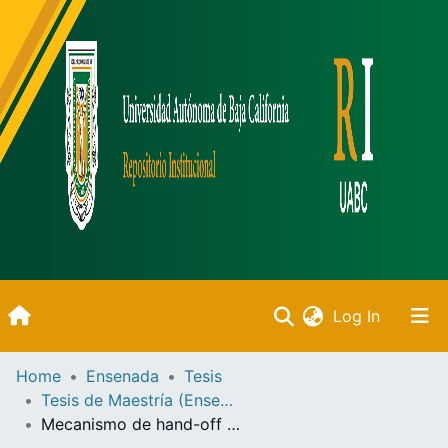
(current)
Log In
Inicio
Home
Ensenada
Tesis
Tesis de Maestría (Ensenada)
Communities & Collections
Mecanismo de hand-off para redes inalámbricas de sensores /