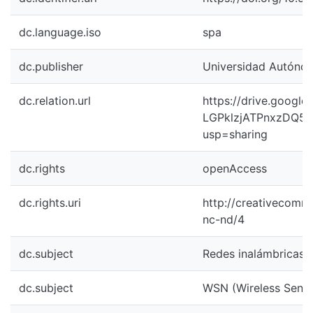
dc.language.iso
spa
dc.publisher
Universidad Autónoma
dc.relation.url
https://drive.google
LGPklzjATPnxzDQ5
usp=sharing
dc.rights
openAccess
dc.rights.uri
http://creativecomm
nc-nd/4
dc.subject
Redes inalámbricas
dc.subject
WSN (Wireless Sens