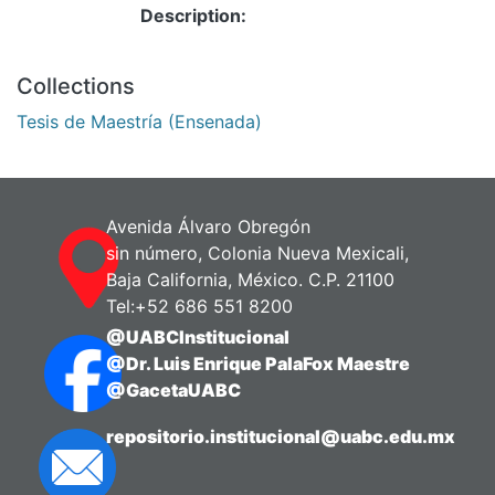
Description:
Collections
Tesis de Maestría (Ensenada)
Avenida Álvaro Obregón
sin número, Colonia Nueva Mexicali,
Baja California, México. C.P. 21100
Tel:+52 686 551 8200
@UABCInstitucional
@Dr. Luis Enrique PalaFox Maestre
@GacetaUABC
repositorio.institucional@uabc.edu.mx