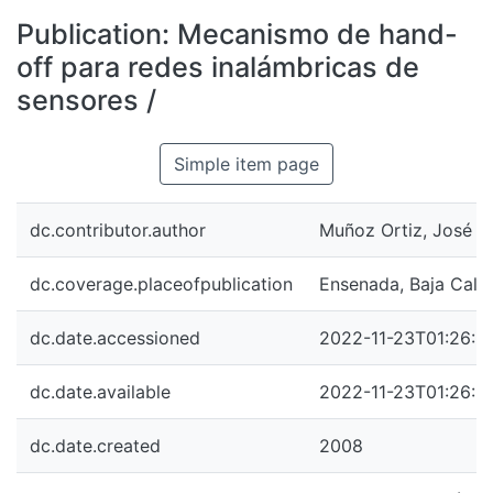
All of DSpace
Publication:
Mecanismo de hand-
Statistics
off para redes inalámbricas de
Bibliotecas
sensores /
Simple item page
dc.contributor.author
Muñoz Ortiz, José R
dc.coverage.placeofpublication
Ensenada, Baja Calif
dc.date.accessioned
2022-11-23T01:26:2
dc.date.available
2022-11-23T01:26:2
dc.date.created
2008