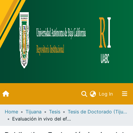
(current)
Log In
Inicio
Home
Tijuana
Tesis
Tesis de Doctorado (Tijuana)
Evaluación in vivo del efecto de los ácidos decosahexaenoico (DHA) y eicosapentaenoico (EPA) sobre el sistema nervioso central de ratas con déficit de memoria y su influencia en la mejora de la cognición a través de a7nAChRs
Communities & Collections