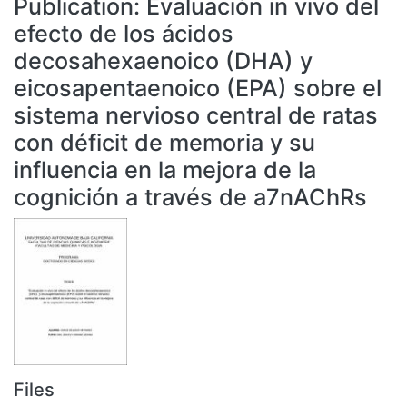
Publication:
Evaluación in vivo del
All of DSpace
efecto de los ácidos
Statistics
decosahexaenoico (DHA) y
Bibliotecas
eicosapentaenoico (EPA) sobre el
sistema nervioso central de ratas
con déficit de memoria y su
influencia en la mejora de la
cognición a través de a7nAChRs
Files