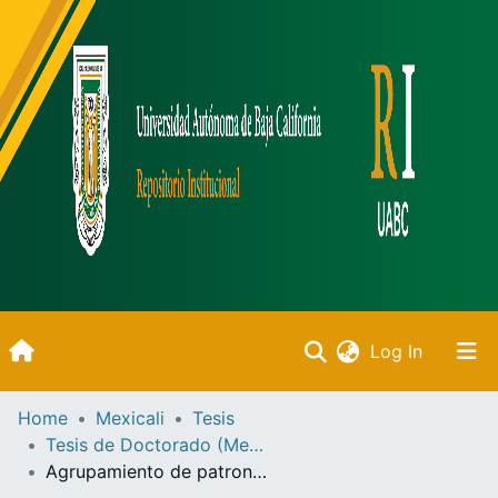
(current)
Log In
Inicio
Home
Mexicali
Tesis
Tesis de Doctorado (Mexicali)
Communities & Collections
Agrupamiento de patrones correlacionados y con incertidumbre