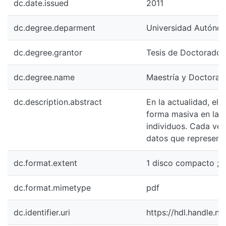
dc.date.issued
2011
dc.degree.deparment
Universidad Autónoma 
dc.degree.grantor
Tesis de Doctorado
dc.degree.name
Maestría y Doctorado
dc.description.abstract
En la actualidad, el
forma masiva en la m
individuos. Cada ve
datos que representa
dc.format.extent
1 disco compacto ; 4 
dc.format.mimetype
pdf
dc.identifier.uri
https://hdl.handle.n