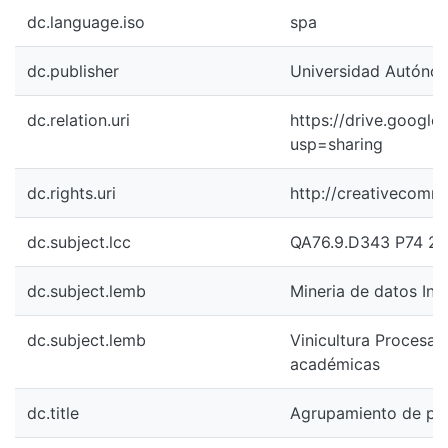
dc.language.iso
spa
dc.publisher
Universidad Autónoma
dc.relation.uri
https://drive.goog
usp=sharing
dc.rights.uri
http://creativecomm
dc.subject.lcc
QA76.9.D343 P74 20
dc.subject.lemb
Mineria de datos Inv
dc.subject.lemb
Vinicultura Procesam
académicas
dc.title
Agrupamiento de pat