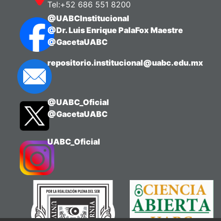
Tel:+52 686 551 8200
@UABCInstitucional
@Dr. Luis Enrique PalaFox Maestre
@GacetaUABC
repositorio.institucional@uabc.edu.mx
@UABC_Oficial
@GacetaUABC
UABC_Oficial