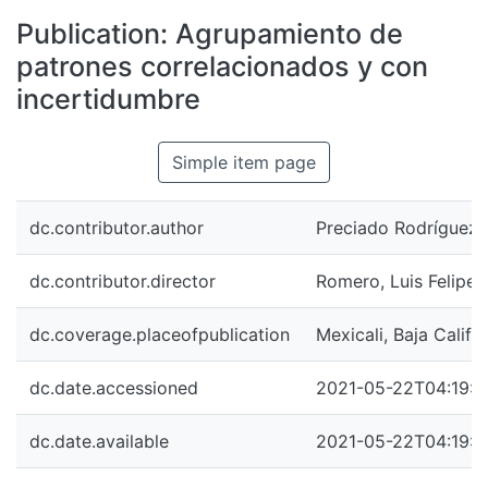
All of DSpace
Publication:
Agrupamiento de
Statistics
patrones correlacionados y con
Bibliotecas
incertidumbre
Simple item page
dc.contributor.author
Preciado Rodríguez,
dc.contributor.director
Romero, Luis Felipe
dc.coverage.placeofpublication
Mexicali, Baja Califo
dc.date.accessioned
2021-05-22T04:19:2
dc.date.available
2021-05-22T04:19:2