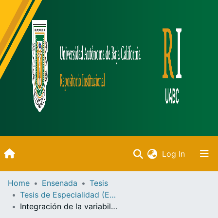
(current)
Log In
Inicio
Home
Ensenada
Tesis
Tesis de Especialidad (Ensenada)
Communities & Collections
Integración de la variabilidad ambiental y climática en la administración de los recursos pesqueros /