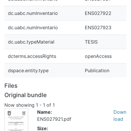
dc.uabc.numInventario
ENS027922
dc.uabc.numInventario
ENS027923
dc.uabc.typeMaterial
TESIS
dcterms.accessRights
openAccess
dspace.entity.type
Publication
Files
Original bundle
Now showing
1 - 1 of 1
Name:
Down
ENS027921.pdf
load
Size: