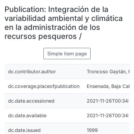
All of DSpace
Publication:
Integración de la
Statistics
variabilidad ambiental y climática
Bibliotecas
en la administración de los
recursos pesqueros /
Simple item page
dc.contributor.author
Troncoso Gaytán, Ri
dc.coverage.placeofpublication
Ensenada, Baja Calif
dc.date.accessioned
2021-11-26T00:34:3
dc.date.available
2021-11-26T00:34:3
dc.date.issued
1999