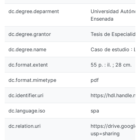
dc.degree.deparment
Universidad Autónoma
Ensenada
dc.degree.grantor
Tesis de Especialida
dc.degree.name
Caso de estudio : La
dc.format.extent
55 p. : il. ; 28 cm.
dc.format.mimetype
pdf
dc.identifier.uri
https://hdl.handle.n
dc.language.iso
spa
dc.relation.uri
https://drive.goog
usp=sharing