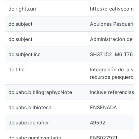
dc.rights.uri
http://creativecomm
dc.subject
Abulones Pesquerías 
dc.subject
Administración de re
dc.subject.lcc
SH371.52 .M6 T76 1
dc.title
Integración de la var
recursos pesqueros 
dc.uabc.bibliographycNote
Incluye referencias b
dc.uabc.bilbioteca
ENSENADA
dc.uabc.identifier
49592
dc.uabc.numInventario
ENS027921