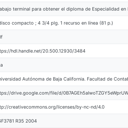
abajo terminal para obtener el diploma de Especialidad en F
disco compacto ; 4 3/4 plg. 1 recurso en línea (81 p.)
df
tps://hdl.handle.net/20.500.12930/3484
pa
iversidad Autónoma de Baja California. Facultad de Contab
tps://drive.google.com/file/d/0B7AGEh5aIwoTZGY5eWprU
tp://creativecommons.org/licenses/by-nc-nd/4.0
GF3781 R35 2004