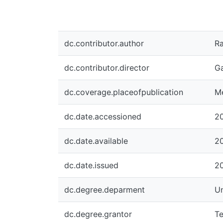
dc.contributor.author
Ra
dc.contributor.director
Ga
dc.coverage.placeofpublication
Me
dc.date.accessioned
2
dc.date.available
2
dc.date.issued
2
dc.degree.deparment
Un
dc.degree.grantor
Te