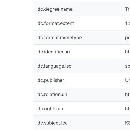
dc.degree.name
Tr
dc.format.extent
1 
dc.format.mimetype
p
dc.identifier.uri
ht
dc.language.iso
s
dc.publisher
Un
dc.relation.uri
ht
dc.rights.uri
ht
dc.subject.lcc
K