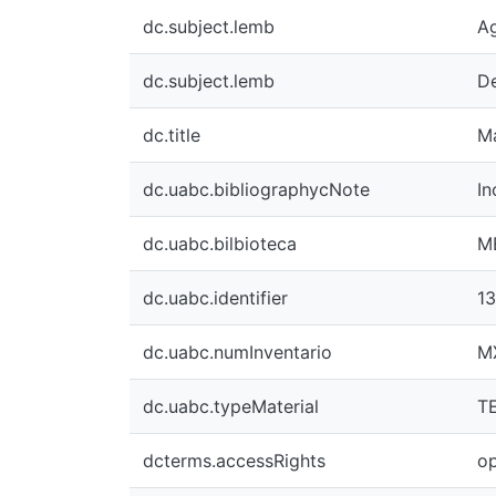
dc.subject.lemb
Ag
dc.subject.lemb
De
dc.title
Ma
dc.uabc.bibliographycNote
In
dc.uabc.bilbioteca
M
dc.uabc.identifier
1
dc.uabc.numInventario
M
dc.uabc.typeMaterial
T
dcterms.accessRights
o