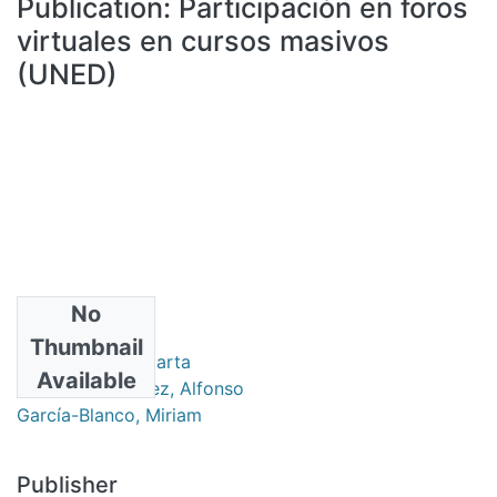
Publication:
Participación en foros
All of DSpace
virtuales en cursos masivos
Statistics
(UNED)
Bibliotecas
No
Authors
Thumbnail
Ruiz-Corbella, Marta
Available
Diestro Fernández, Alfonso
García-Blanco, Miriam
Publisher