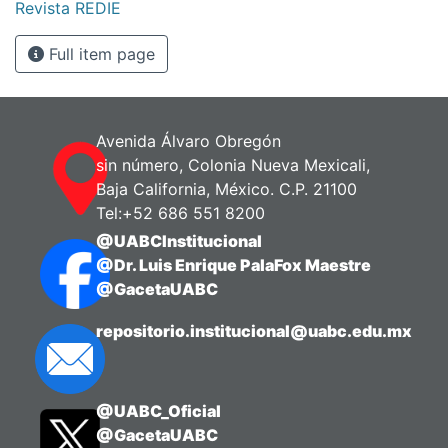
Revista REDIE
Full item page
Avenida Álvaro Obregón
sin número, Colonia Nueva Mexicali,
Baja California, México. C.P. 21100
Tel:+52 686 551 8200
@UABCInstitucional
@Dr. Luis Enrique PalaFox Maestre
@GacetaUABC
repositorio.institucional@uabc.edu.mx
@UABC_Oficial
@GacetaUABC