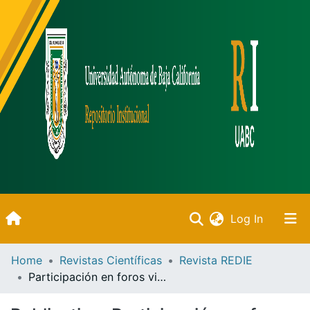
(current)
Log In
Inicio
Home
Revistas Científicas
Revista REDIE
Participación en foros virtuales en cursos masivos (UNED)
Communities & Collections