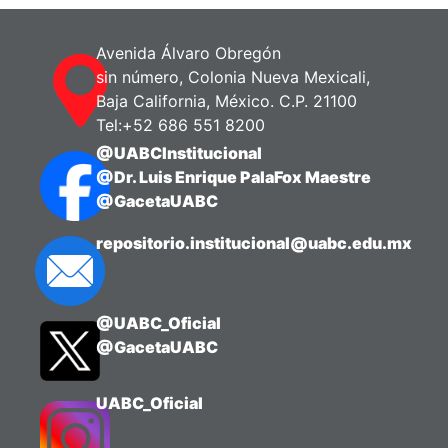
Avenida Álvaro Obregón
sin número, Colonia Nueva Mexicali,
Baja California, México. C.P. 21100
Tel:+52 686 551 8200
@UABCInstitucional
@Dr. Luis Enrique PalaFox Maestre
@GacetaUABC
repositorio.institucional@uabc.edu.mx
@UABC_Oficial
@GacetaUABC
UABC_Oficial