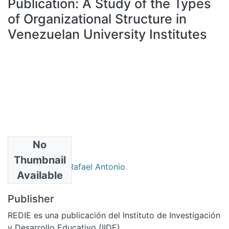
Publication:
A Study of the Types
All of DSpace
of Organizational Structure in
Statistics
Venezuelan University Institutes
Bibliotecas
No
Authors
Thumbnail
Pertuz Belloso, Rafael Antonio
Available
Publisher
REDIE es una publicación del Instituto de Investigación
y Desarrollo Educativo (IIDE).