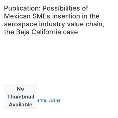
All of DSpace
Publication:
Possibilities of
Statistics
Mexican SMEs insertion in the
Bibliotecas
aerospace industry value chain,
the Baja California case
No
Authors
Thumbnail
Hernández Chavarria, Juana
Available
Carrillo, Jorge