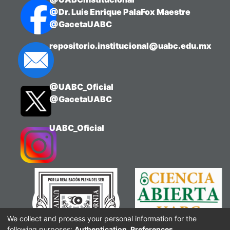
@Dr. Luis Enrique PalaFox Maestre
@GacetaUABC
repositorio.institucional@uabc.edu.mx
@UABC_Oficial
@GacetaUABC
UABC_Oficial
We collect and process your personal information for the
following purposes:
Authentication, Preferences,