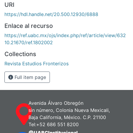
URI
https://hdl.handle.net/20.500.12930/6888
Enlace al recurso
https://ref.uabc.mx/ojs/index.php/ref/article/view/632
10.21670/ref.1802002
Collections
Revista Estudios Fronterizos
Full item page
Avenida Álvaro Obregón
sin número, Colonia Nueva Mexicali,
Baja California, México. C.P. 21100
Tel:+52 686 551 8200
@UABCInstitucional