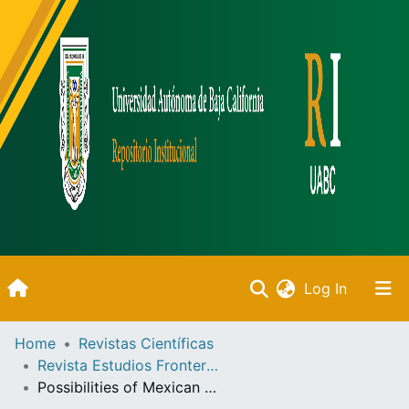
(current)
Log In
Inicio
Home
Revistas Científicas
Revista Estudios Fronterizos
Communities & Collections
Possibilities of Mexican SMEs insertion in the aerospace industry value chain, the Baja California case