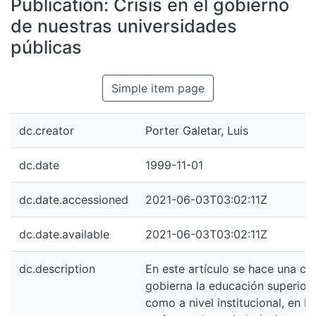
Publication:
Crisis en el gobierno
All of DSpace
de nuestras universidades
Statistics
públicas
Bibliotecas
Simple item page
dc.creator
Porter Galetar, Luis
dc.date
1999-11-01
dc.date.accessioned
2021-06-03T03:02:11Z
dc.date.available
2021-06-03T03:02:11Z
dc.description
En este artículo se hace una crí
gobierna la educación superior, 
como a nivel institucional, en 