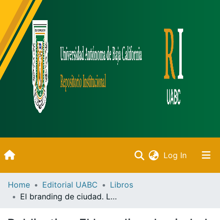
(current)
Log In
Inicio
Home
Editorial UABC
Libros
El branding de ciudad. La construcción de una marca destino en la era del turismo cultural
Communities & Collections