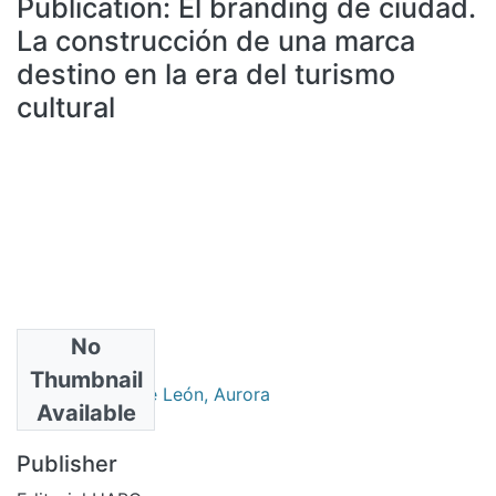
Publication:
El branding de ciudad.
All of DSpace
La construcción de una marca
Statistics
destino en la era del turismo
Bibliotecas
cultural
No
Authors
Thumbnail
García García de León, Aurora
Available
Publisher