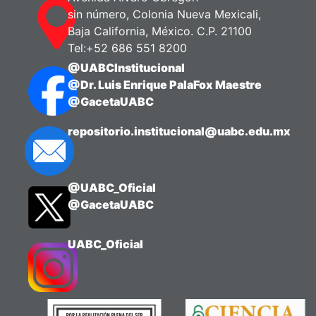
sin número, Colonia Nueva Mexicali,
Baja California, México. C.P. 21100
Tel:+52 686 551 8200
@UABCInstitucional
@Dr. Luis Enrique PalaFox Maestre
@GacetaUABC
repositorio.institucional@uabc.edu.mx
@UABC_Oficial
@GacetaUABC
UABC_Oficial