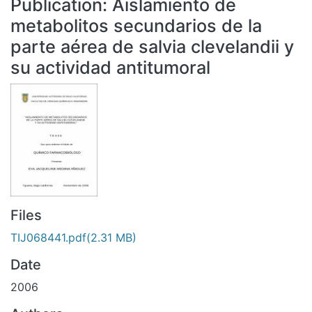
Publication:
Aislamiento de
All of DSpace
metabolitos secundarios de la
Statistics
parte aérea de salvia clevelandii y
Bibliotecas
su actividad antitumoral
Files
TIJ068441.pdf
(2.31 MB)
Date
2006