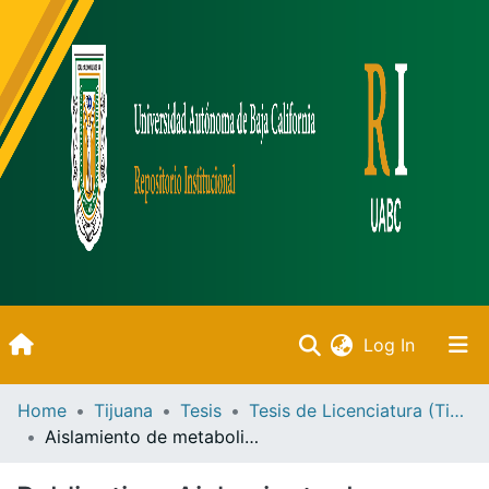
(current)
Log In
Inicio
Home
Tijuana
Tesis
Tesis de Licenciatura (Tijuana)
Aislamiento de metabolitos secundarios de la parte aérea de salvia clevelandii y su actividad antitumoral
Communities & Collections