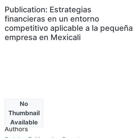
All of DSpace
Publication:
Estrategias
Statistics
financieras en un entorno
Bibliotecas
competitivo aplicable a la pequeña
empresa en Mexicali
No
Date
Thumbnail
2016
Available
Authors