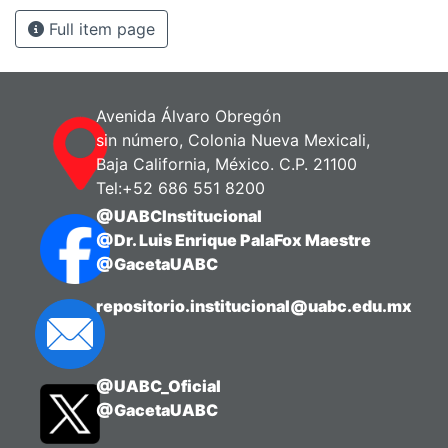
Full item page
Avenida Álvaro Obregón
sin número, Colonia Nueva Mexicali,
Baja California, México. C.P. 21100
Tel:+52 686 551 8200
@UABCInstitucional
@Dr. Luis Enrique PalaFox Maestre
@GacetaUABC
repositorio.institucional@uabc.edu.mx
@UABC_Oficial
@GacetaUABC