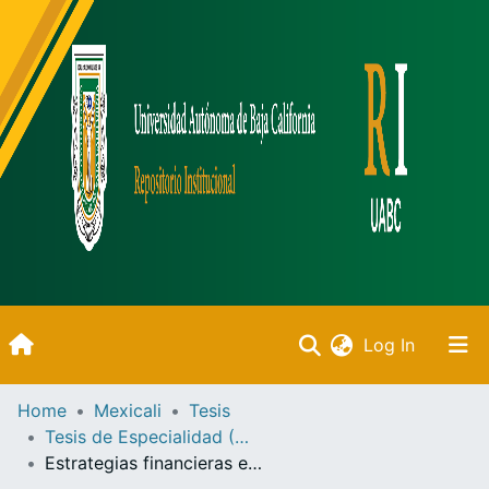
(current)
Log In
Inicio
Home
Mexicali
Tesis
Tesis de Especialidad (Mexicali)
Communities & Collections
Estrategias financieras en un entorno competitivo aplicable a la pequeña empresa en Mexicali