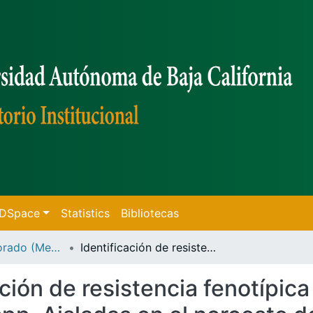
f DSpace
Statistics
Bibliotecas
Tesis de Doctorado (Mexicali)
Identificación de resistencia fenotípica y genotípica en cepas de salmonella spp. Aisladas en el noroeste de México
ación de resistencia fenotípica