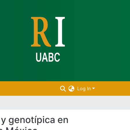
Log In
 y genotípica en