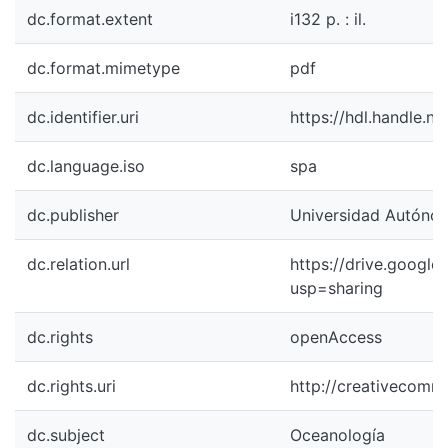
dc.format.extent
i132 p. : il.
dc.format.mimetype
pdf
dc.identifier.uri
https://hdl.handle.n
dc.language.iso
spa
dc.publisher
Universidad Autónoma
dc.relation.url
https://drive.goog
usp=sharing
dc.rights
openAccess
dc.rights.uri
http://creativecomm
dc.subject
Oceanología