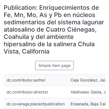
All of DSpace
Publication:
Enriquecimientos de
Statistics
Fe, Mn, Mo, As y Pb en núcleos
Bibliotecas
sedimentarios del sistema lagunar
atalosalino de Cuatro Ciénegas,
Coahuila y del ambiente
hipersalino de la salinera Chula
Vista, California
Simple item page
dc.contributor.author
Ceja González, Jair 
dc.contributor.director
Valdivieso Ojeda, Ja
dc.coverage.placeofpublication
Ensenada, Baja Calif