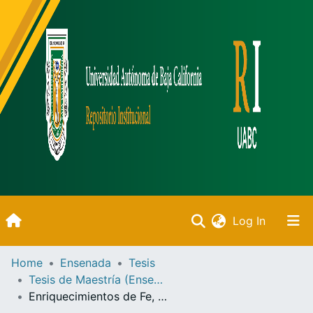
(current)
Log In
Inicio
Home
Ensenada
Tesis
Tesis de Maestría (Ensenada)
Communities & Collections
Enriquecimientos de Fe, Mn, Mo, As y Pb en núcleos sedimentarios del sistema lagunar atalosalino de Cuatro Ciénegas, Coahuila y del ambiente hipersalino de la salinera Chula Vista, California