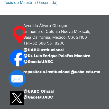
Tesis de Maestría (Ensenada)
Avenida Álvaro Obregón
sin número, Colonia Nueva Mexicali,
Baja California, México. C.P. 21100
Tel:+52 686 551 8200
@UABCInstitucional
@Dr. Luis Enrique PalaFox Maestre
@GacetaUABC
repositorio.institucional@uabc.edu.mx
@UABC_Oficial
@GacetaUABC