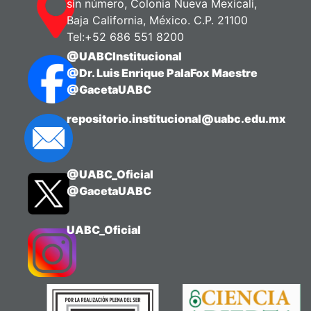
sin número, Colonia Nueva Mexicali,
Baja California, México. C.P. 21100
Tel:+52 686 551 8200
@UABCInstitucional
@Dr. Luis Enrique PalaFox Maestre
@GacetaUABC
repositorio.institucional@uabc.edu.mx
@UABC_Oficial
@GacetaUABC
UABC_Oficial