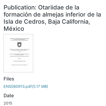
All of DSpace
Publication:
Otariidae de la
Statistics
formación de almejas inferior de la
Bibliotecas
Isla de Cedros, Baja California,
México
Files
ENS080913.pdf
(5.17 MB)
Date
2015