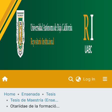
(current)
Log In
Inicio
Home
Ensenada
Tesis
Tesis de Maestría (Ensenada)
Communities & Collections
Otariidae de la formación de almejas inferior de la Isla de Cedros, Baja California, México