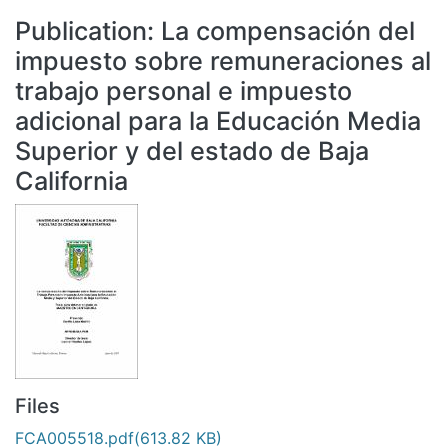
All of DSpace
Publication:
La compensación del
Statistics
impuesto sobre remuneraciones al
Bibliotecas
trabajo personal e impuesto
adicional para la Educación Media
Superior y del estado de Baja
California
Files
FCA005518.pdf
(613.82 KB)