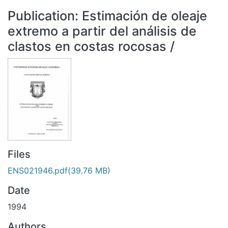
All of DSpace
Publication:
Estimación de oleaje
Statistics
extremo a partir del análisis de
Bibliotecas
clastos en costas rocosas /
Files
ENS021946.pdf
(39.76 MB)
Date
1994
Authors