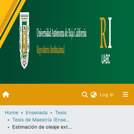
(current)
Log In
Inicio
Home
Ensenada
Tesis
Tesis de Maestría (Ensenada)
Communities & Collections
Estimación de oleaje extremo a partir del análisis de clastos en costas rocosas /