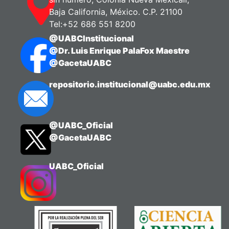
Baja California, México. C.P. 21100
Tel:+52 686 551 8200
@UABCInstitucional
@Dr. Luis Enrique PalaFox Maestre
@GacetaUABC
repositorio.institucional@uabc.edu.mx
@UABC_Oficial
@GacetaUABC
UABC_Oficial