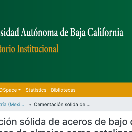
f DSpace
Statistics
Bibliotecas
Tesis de Maestría (Mexicali)
Cementación sólida de aceros de bajo carbono utilizando grafito natural y conchas de almejas como catalizador
ón sólida de aceros de bajo 