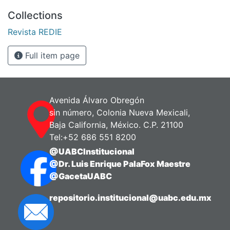
Collections
Revista REDIE
Full item page
Avenida Álvaro Obregón
sin número, Colonia Nueva Mexicali,
Baja California, México. C.P. 21100
Tel:+52 686 551 8200
@UABCInstitucional
@Dr. Luis Enrique PalaFox Maestre
@GacetaUABC
repositorio.institucional@uabc.edu.mx