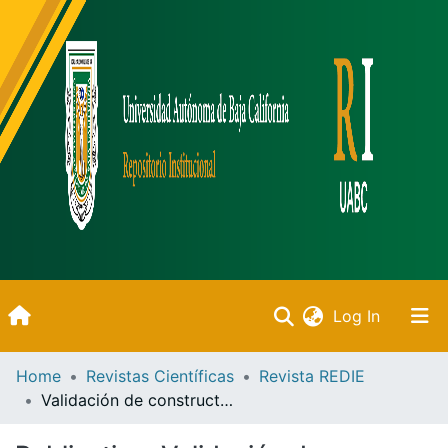
(current)
Log In
Inicio
Home
Revistas Científicas
Revista REDIE
Validación de constructo de un Cuestionario de Evaluación de la Competencia Docente
Communities & Collections