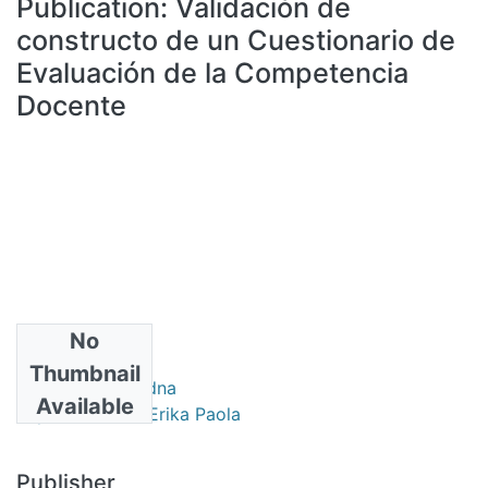
Publication:
Validación de
All of DSpace
constructo de un Cuestionario de
Statistics
Evaluación de la Competencia
Bibliotecas
Docente
No
Authors
Thumbnail
Luna Serrano, Edna
Available
Reyes Piñuelas, Erika Paola
Publisher