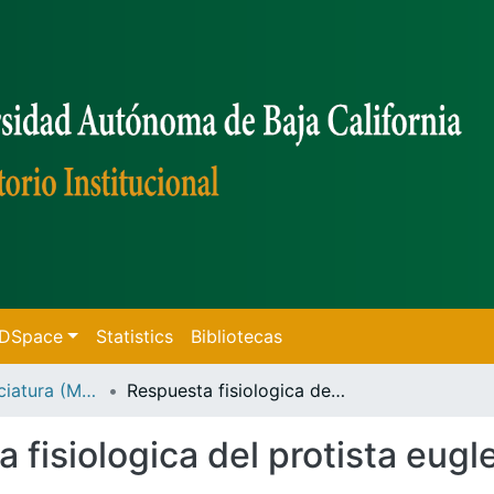
f DSpace
Statistics
Bibliotecas
Tesis de Licenciatura (Mexicali)
Respuesta fisiologica del protista euglena gracilis a la exposición por cobre
fisiologica del protista eugle