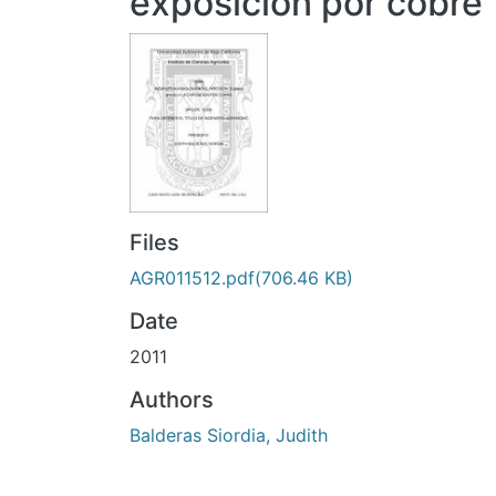
exposición por cobre
Files
AGR011512.pdf
(706.46 KB)
Date
2011
Authors
Balderas Siordia, Judith