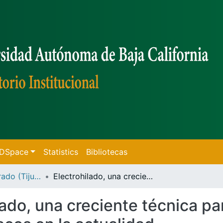
f DSpace
Statistics
Bibliotecas
Tesis de Doctorado (Tijuana)
Electrohilado, una creciente técnica para la liberación rápida y prolongada de fármacos en la actualidad
lado, una creciente técnica par