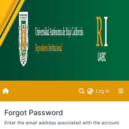
(current)
Log In
Inicio
Forgot Password
Communities & Collections
Enter the email address associated with the account.