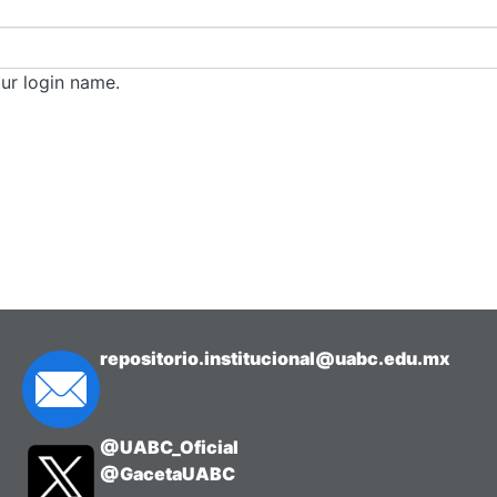
our login name.
repositorio.institucional@uabc.edu.mx
@UABC_Oficial
@GacetaUABC