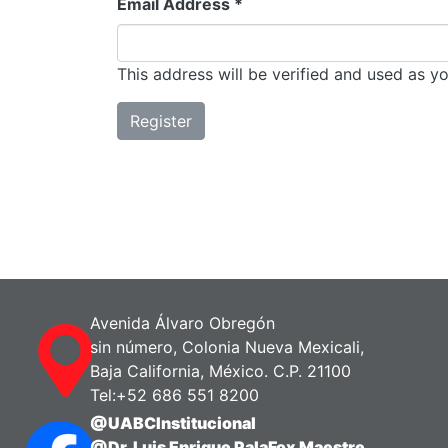
Email Address *
This address will be verified and used as y
Register
Avenida Álvaro Obregón
sin número, Colonia Nueva Mexicali,
Baja California, México. C.P. 21100
Tel:+52 686 551 8200
@UABCInstitucional
@Dr. Luis Enrique PalaFox Maestre