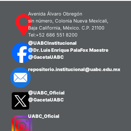
Avenida Álvaro Obregón
sin número, Colonia Nueva Mexicali,
Baja California, México. C.P. 21100
Tel:+52 686 551 8200
@UABCInstitucional
@Dr. Luis Enrique PalaFox Maestre
@GacetaUABC
repositorio.institucional@uabc.edu.mx
@UABC_Oficial
@GacetaUABC
UABC_Oficial