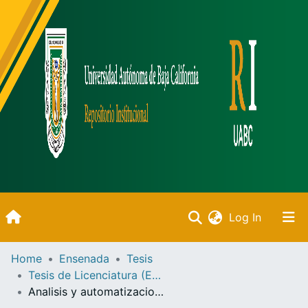
(current)
Log In
Inicio
Home
Ensenada
Tesis
Tesis de Licenciatura (Ensenada)
Communities & Collections
Analisis y automatizacion del sistema escolar del CICESE. Un enfoque estructurado /