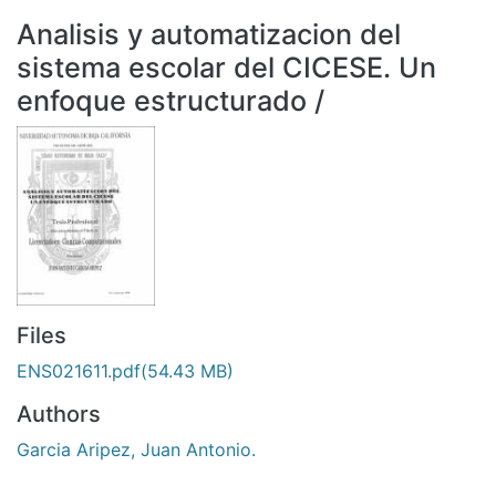
All of DSpace
Analisis y automatizacion del
Statistics
sistema escolar del CICESE. Un
Bibliotecas
enfoque estructurado /
Files
ENS021611.pdf
(54.43 MB)
Authors
Garcia Aripez, Juan Antonio.