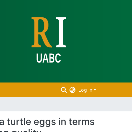
Log In
a turtle eggs in terms