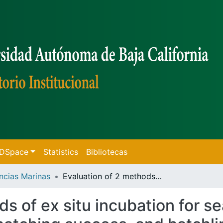
f DSpace
Statistics
Bibliotecas
ncias Marinas
Evaluation of 2 methods of ex situ incubation for sea turtle eggs in terms of nest temperature, hatching success, and hatchling quality
s of ex situ incubation for se