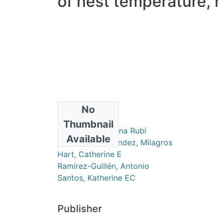
of nest temperature, 
No
Authors
Thumbnail
Ríos-Huerta, Diana Rubí
Available
González-Hernández, Milagros
Hart, Catherine E
Ramírez-Guillén, Antonio
Santos, Katherine EC
Publisher