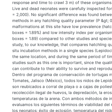
response and time to crawl 3 m) of these organisms
Live and dead neonates were carefully inspected fo
= 2,000). No significant difference was found betwe
methods in any hatchling quality parameter (P &gt; 
malformations at this site have low prevalence (hat
boxes = 1.89%) and low intensity index per organism
boxes = 1.89) compared to other studies and species. 
study, to our knowledge, that compares hatchling qu
situ incubation methods in a single species (Lepidoch
the same location, and during the same period of ti
studies such as this one is important, since the quali
can contribute to their ability to survive and reprodu
Dentro del programa de conservación de tortugas m
Tomates, Jalisco (México), todos los nidos de Lepid
son reubicados a corral de playa o a cajas de polies
recolección ilegal de huevos, la depredación, la erosi
temperaturas de la arena. Con ambos métodos de i
evaluamos los siguientes términos de viabilidad del 
los neonatos: éxito de eclosión, temperatura del nid