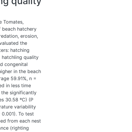
ng quality
de Tomates,
ff beach hatchery
redation, erosion,
valuated the
ters: hatching
 hatchling quality
d congenital
higher in the beach
rage 59.91%, n =
ed in less time
the significantly
es 30.58 ºC) (P
ature variability
 0.001). To test
cted from each nest
nce (righting