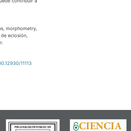
uede contribuir a
ns
,
morphometry
,
 de eclosión,
r.
500.12930/11113