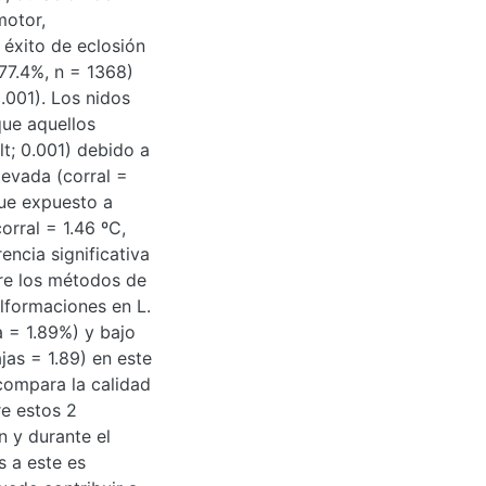
motor,
 éxito de eclosión
77.4%, n = 1368)
.001). Los nidos
que aquellos
lt; 0.001) debido a
evada (corral =
 fue expuesto a
orral = 1.46 ºC,
encia significativa
re los métodos de
lformaciones en L.
a = 1.89%) y bajo
jas = 1.89) en este
compara la calidad
re estos 2
n y durante el
s a este es