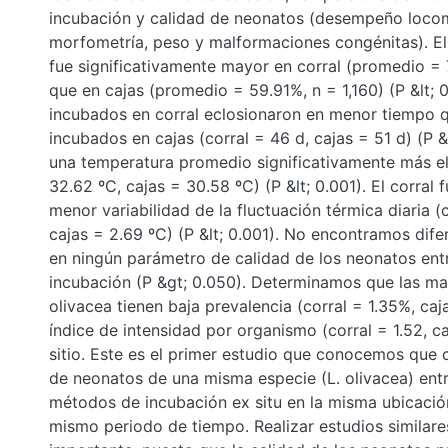
incubación y calidad de neonatos (desempeño loco
morfometría, peso y malformaciones congénitas). El
fue significativamente mayor en corral (promedio = 
que en cajas (promedio = 59.91%, n = 1,160) (P &lt; 0
incubados en corral eclosionaron en menor tiempo 
incubados en cajas (corral = 46 d, cajas = 51 d) (P &
una temperatura promedio significativamente más el
32.62 ºC, cajas = 30.58 ºC) (P &lt; 0.001). El corral
menor variabilidad de la fluctuación térmica diaria (c
cajas = 2.69 ºC) (P &lt; 0.001). No encontramos difer
en ningún parámetro de calidad de los neonatos ent
incubación (P &gt; 0.050). Determinamos que las ma
olivacea tienen baja prevalencia (corral = 1.35%, caj
índice de intensidad por organismo (corral = 1.52, ca
sitio. Este es el primer estudio que conocemos que 
de neonatos de una misma especie (L. olivacea) ent
métodos de incubación ex situ en la misma ubicació
mismo periodo de tiempo. Realizar estudios similare