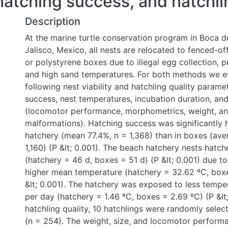
hatching success, and hatchli
Description
At the marine turtle conservation program in Boca 
Jalisco, Mexico, all nests are relocated to fenced-o
or polystyrene boxes due to illegal egg collection, p
and high sand temperatures. For both methods we e
following nest viability and hatchling quality parame
success, nest temperatures, incubation duration, and
(locomotor performance, morphometrics, weight, an
malformations). Hatching success was significantly 
hatchery (mean 77.4%, n = 1,368) than in boxes (ave
1,160) (P &lt; 0.001). The beach hatchery nests hatch
(hatchery = 46 d, boxes = 51 d) (P &lt; 0.001) due to 
higher mean temperature (hatchery = 32.62 ºC, box
&lt; 0.001). The hatchery was exposed to less temper
per day (hatchery = 1.46 ºC, boxes = 2.69 ºC) (P &lt;
hatchling quality, 10 hatchlings were randomly sele
(n = 254). The weight, size, and locomotor performa