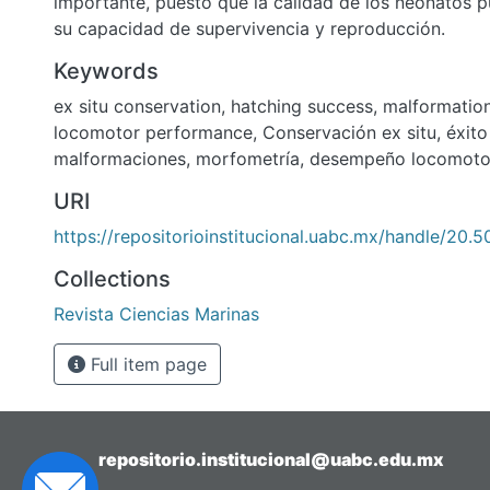
importante, puesto que la calidad de los neonatos p
su capacidad de supervivencia y reproducción.
Keywords
ex situ conservation
,
hatching success
,
malformatio
locomotor performance
,
Conservación ex situ, éxito
malformaciones, morfometría, desempeño locomoto
URI
https://repositorioinstitucional.uabc.mx/handle/20.
Collections
Revista Ciencias Marinas
Full item page
repositorio.institucional@uabc.edu.mx