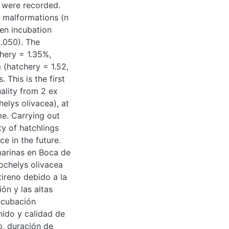
 were recorded.
r malformations (n
en incubation
0.050). The
chery = 1.35%,
 (hatchery = 1.52,
This is the first
ality from 2 ex
elys olivacea), at
me. Carrying out
ty of hatchlings
ce in the future.
arinas en Boca de
ochelys olivacea
tireno debido a la
ón y las altas
ncubación
nido y calidad de
o, duración de