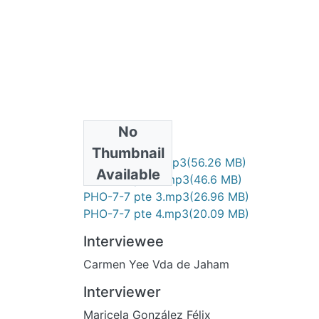
No
Files
Thumbnail
PHO-7-7 pte 1.mp3
(56.26 MB)
Available
PHO-7-7 pte 2.mp3
(46.6 MB)
PHO-7-7 pte 3.mp3
(26.96 MB)
PHO-7-7 pte 4.mp3
(20.09 MB)
Interviewee
Carmen Yee Vda de Jaham
Interviewer
Maricela González Félix