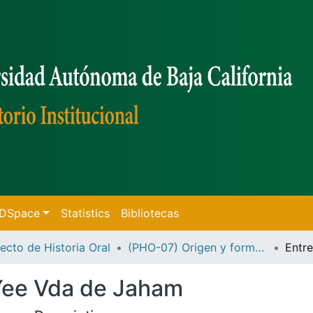
f DSpace
Statistics
Bibliotecas
ecto de Historia Oral
(PHO-07) Origen y formación de la Burguesía Regional
Yee Vda de Jaham