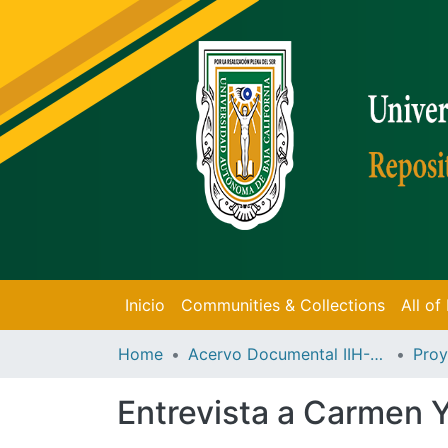
Inicio
Communities & Collections
All o
Home
Acervo Documental IIH-UABC
Proy
Entrevista a Carmen 