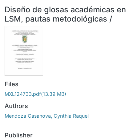
All of DSpace
Diseño de glosas académicas en
Statistics
LSM, pautas metodológicas /
Bibliotecas
Files
MXL124733.pdf
(13.39 MB)
Authors
Mendoza Casanova, Cynthia Raquel
Publisher