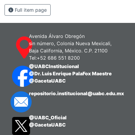
Full item page
Avenida Álvaro Obregón
sin número, Colonia Nueva Mexicali,
Baja California, México. C.P. 21100
Tel:+52 686 551 8200
@UABCInstitucional
@Dr. Luis Enrique PalaFox Maestre
@GacetaUABC
repositorio.institucional@uabc.edu.mx
@UABC_Oficial
@GacetaUABC