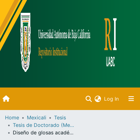
(current)
Log In
Inicio
Home
Mexicali
Tesis
Tesis de Doctorado (Mexicali)
Communities & Collections
Diseño de glosas académicas en LSM, pautas metodológicas /