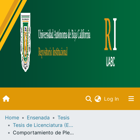
(current)
Log In
Inicio
Home
Ensenada
Tesis
Tesis de Licenciatura (Ensenada)
Communities & Collections
Comportamiento de Pleurotus ostreatus, cultivado en sustrato de Yucca schidigera /