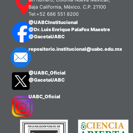
Baja California, México. C.P. 21100
Tel:+52 686 551 8200
@UABCInstitucional
@Dr. Luis Enrique PalaFox Maestre
@GacetaUABC
repositorio.institucional@uabc.edu.mx
@UABC_Oficial
@GacetaUABC
UABC_Oficial