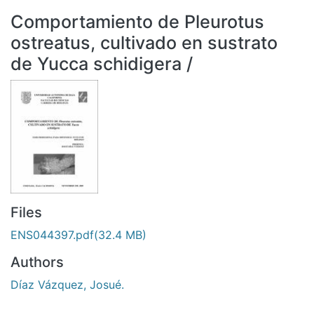
All of DSpace
Comportamiento de Pleurotus
Statistics
ostreatus, cultivado en sustrato
Bibliotecas
de Yucca schidigera /
Files
ENS044397.pdf
(32.4 MB)
Authors
Díaz Vázquez, Josué.