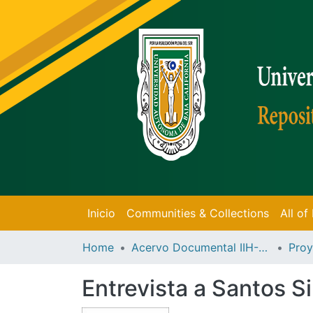
Inicio
Communities & Collections
All o
Home
Acervo Documental IIH-UABC
Proy
Entrevista a Santos S