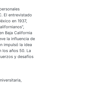
 personales
. El entrevistado
México en 1937,
lifornianos",
n Baja California
eve la influencia de
n impulsó la idea
 los años 50. La
fuerzos y desafíos
niversitaria
,