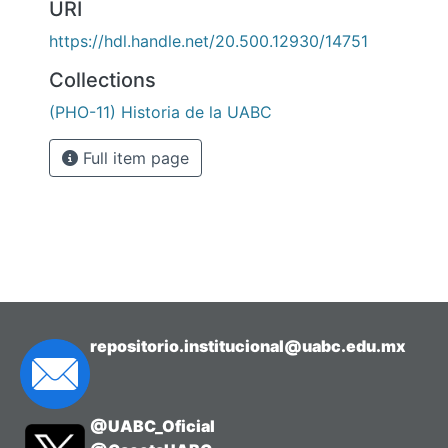
URI
https://hdl.handle.net/20.500.12930/14751
Collections
(PHO-11) Historia de la UABC
Full item page
repositorio.institucional@uabc.edu.mx
@UABC_Oficial