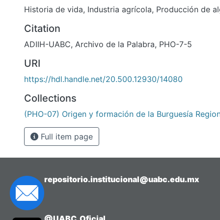
Historia de vida
,
Industria agrícola
,
Producción de a
Citation
ADIIH-UABC, Archivo de la Palabra, PHO-7-5
URI
https://hdl.handle.net/20.500.12930/14080
Collections
(PHO-07) Origen y formación de la Burguesía Region
Full item page
repositorio.institucional@uabc.edu.mx
@UABC_Oficial