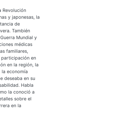
a Revolución
as y japonesas, la
rtancia de
ivera. También
 Guerra Mundial y
aciones médicas
s familiares,
participación en
n en la región, la
y la economía
ue deseaba en su
sabilidad. Habla
ómo la conoció a
talles sobre el
rera en la