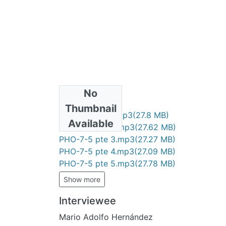
No
Files
Thumbnail
PHO-7-5 pte 1.mp3
(27.8 MB)
Available
PHO-7-5 pte 2.mp3
(27.62 MB)
PHO-7-5 pte 3.mp3
(27.27 MB)
PHO-7-5 pte 4.mp3
(27.09 MB)
PHO-7-5 pte 5.mp3
(27.78 MB)
Show more
Interviewee
Mario Adolfo Hernández