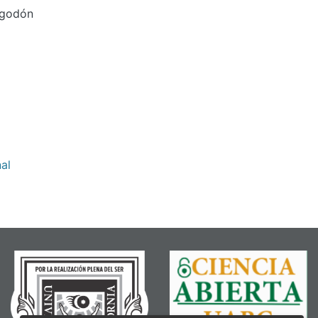
lgodón
al