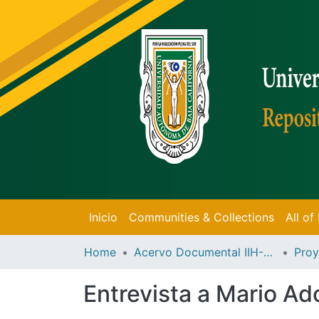
Inicio
Communities & Collections
All o
Home
Acervo Documental IIH-UABC
Proy
Entrevista a Mario A