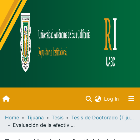
(current)
Log In
Inicio
Home
Tijuana
Tesis
Tesis de Doctorado (Tijuana)
Evaluación de la efectividad de nanogeles sensibles a la temperatura y al pH como sistema de liberación de fármacos antiinflamatorios
Communities & Collections