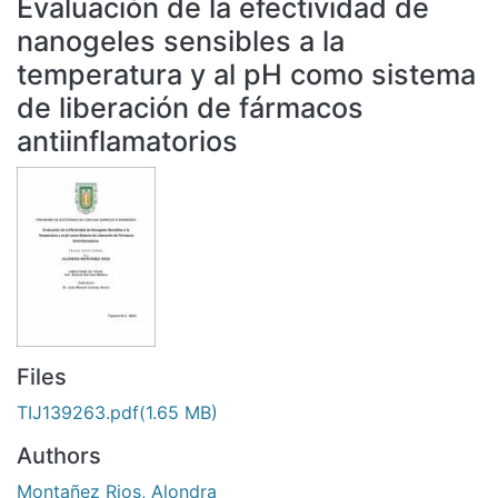
Evaluación de la efectividad de
All of DSpace
nanogeles sensibles a la
Statistics
temperatura y al pH como sistema
Bibliotecas
de liberación de fármacos
antiinflamatorios
Files
TIJ139263.pdf
(1.65 MB)
Authors
Montañez Rios, Alondra