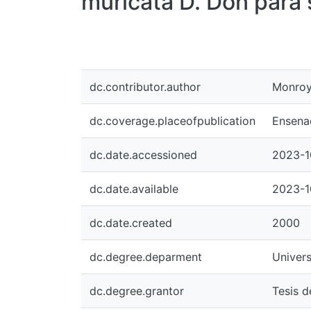
muricata D. Don para 
dc.contributor.author
Monroy 
dc.coverage.placeofpublication
Ensenad
dc.date.accessioned
2023-1
dc.date.available
2023-1
dc.date.created
2000
dc.degree.deparment
Univers
dc.degree.grantor
Tesis d