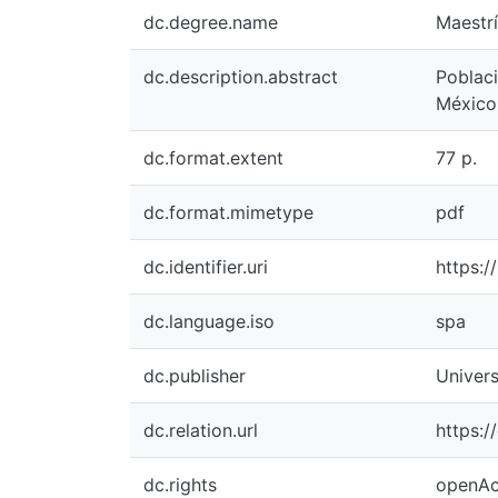
dc.degree.name
Maestr
dc.description.abstract
Poblaci
México
dc.format.extent
77 p.
dc.format.mimetype
pdf
dc.identifier.uri
https:/
dc.language.iso
spa
dc.publisher
Univers
dc.relation.url
https:
dc.rights
openAc