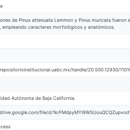
ía
ones de Pinus attenuata Lemmon y Pinus muricata fueron e
, empleando caracteres morfológicos y anatómicos.
/repositorioinstitucional.uabc.mx/handle/20.500.12930/1101
idad Autónoma de Baja California.
//drive.google.com/file/d/1krFMdpyMYI9WSUouQCQZupvod
cess