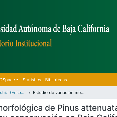
f DSpace
Statistics
Bibliotecas
Tesis de Maestría (Ensenada)
Estudio de variación morfológica de Pinus attenuata Lemmon y Pinus muricata D. Don para su conservación en Baja California, México /
 morfológica de Pinus attenua