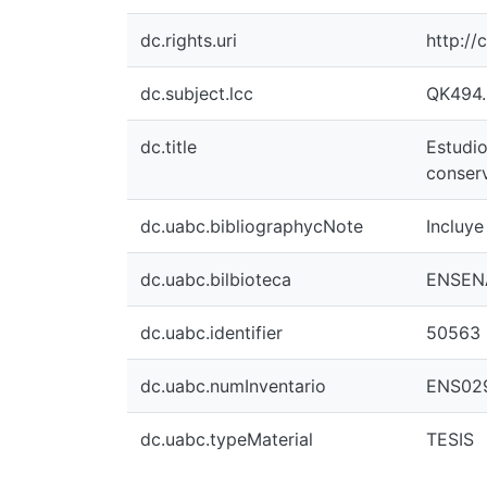
dc.rights.uri
http:/
dc.subject.lcc
QK494.
dc.title
Estudio
conserv
dc.uabc.bibliographycNote
Incluye
dc.uabc.bilbioteca
ENSEN
dc.uabc.identifier
50563
dc.uabc.numInventario
ENS02
dc.uabc.typeMaterial
TESIS