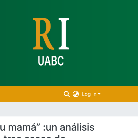
Log In
tu mamá” :un análisis