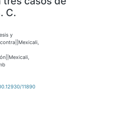
n tres casos de
. C.
esis y
ontra||Mexicali,
ón||Mexicali,
emb
500.12930/11890