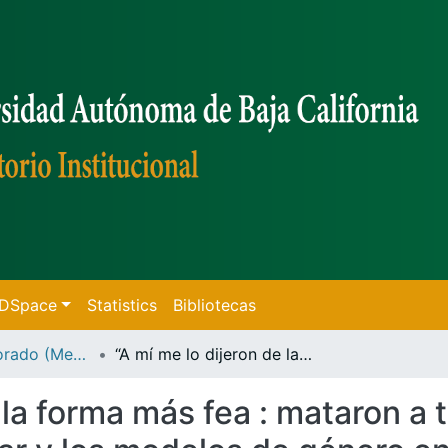
f DSpace
Statistics
Bibliotecas
Tesis de Doctorado (Mexicali)
“A mí me lo dijeron de la forma más fea : mataron a tu mamá” :un análisis de la estructura familiar y los modelos de género en tres casos de orfandad por feminicidio en la ciudad de Mexicali, B. C.
 la forma más fea : mataron a 