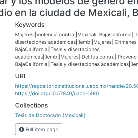
iar y los modelos de género e
io en la ciudad de Mexicali, B
Keywords
Mujeres||Violencia contra||Mexicali, BajaCalifornia||T
disertaciones académicas||lemb||Mujeres||Crímenes c
BajaCalifornia||Tesis y disertaciones
académicas||lemb||Mujeres||Delitos contra||Prevenci
BajaCalifornia||Tesis y disertaciones académicas||l
URI
https://repositorioinstitucional.uabc.mx/handle/20.
https://doi.org/10.57840/uabc-1480
Collections
Tesis de Doctorado (Mexicali)
Full item page