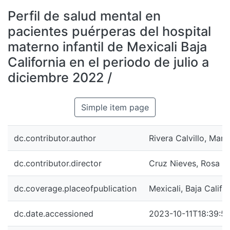
All of DSpace
Perfil de salud mental en
Statistics
pacientes puérperas del hospital
Bibliotecas
materno infantil de Mexicali Baja
California en el periodo de julio a
diciembre 2022 /
Simple item page
dc.contributor.author
Rivera Calvillo, Mar
dc.contributor.director
Cruz Nieves, Rosa Pa
dc.coverage.placeofpublication
Mexicali, Baja Califor
dc.date.accessioned
2023-10-11T18:39:5