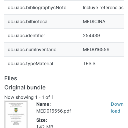
dc.uabc.bibliographycNote
Incluye referencias b
dc.uabc.bilbioteca
MEDICINA
dc.uabc.identifier
254439
dc.uabc.numInventario
MED016556
dc.uabc.typeMaterial
TESIS
Files
Original bundle
Now showing
1 - 1 of 1
Name:
Down
MED016556.pdf
load
Size:
1.42 MB