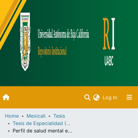
(current)
Log In
Inicio
Home
Mexicali
Tesis
Tesis de Especialidad (Mexicali)
Communities & Collections
Perfil de salud mental en pacientes puérperas del hospital materno infantil de Mexicali Baja California en el periodo de julio a diciembre 2022 /