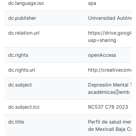
dc.language.iso
spa
dc.publisher
Universidad Autónoma
dc.relation.url
https://drive.googl
usp=sharing
dc.rights
openAccess
dc.rights.uri
http://creativecomm
dc.subject
Depresión Mental Tra
académicas||lemb
dc.subject.lcc
RC537 C78 2023
dc.title
Perfil de salud menta
de Mexicali Baja Cali