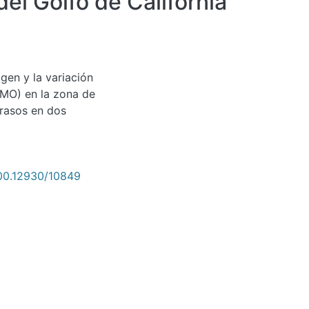
el Golfo de California
igen y la variación
(MO) en la zona de
grasos en dos
500.12930/10849