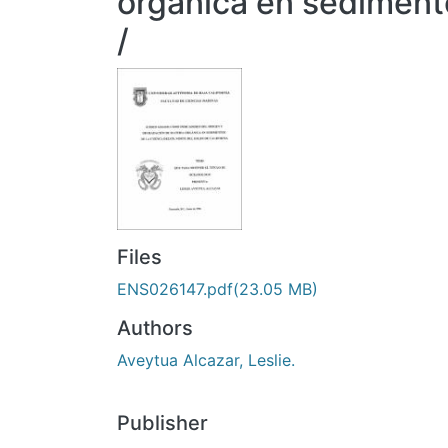
organica en sedimento
/
Files
ENS026147.pdf
(23.05 MB)
Authors
Aveytua Alcazar, Leslie.
Publisher