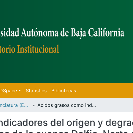
f DSpace
Statistics
Bibliotecas
Tesis de Licenciatura (Ensenada)
Acidos grasos como indicadores del origen y degradacion de materia organica en sedimentos de la cuenca Delfin, Norte del Golfo de California /
ndicadores del origen y degra